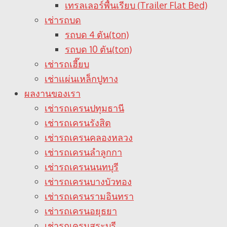
เทรลเลอร์พื้นเรียบ (Trailer Flat Bed)
เช่ารถบด
รถบด 4 ตัน(ton)
รถบด 10 ตัน(ton)
เช่ารถเฮี๊ยบ
เช่าแผ่นเหล็กปูทาง
ผลงานของเรา
เช่ารถเครนปทุมธานี
เช่ารถเครนรังสิต
เช่ารถเครนคลองหลวง
เช่ารถเครนลำลูกกา
เช่ารถเครนนนทบุรี
เช่ารถเครนบางบัวทอง
เช่ารถเครนรามอินทรา
เช่ารถเครนอยุธยา
เช่ารถเครนสระบุรี