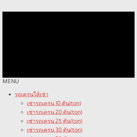
MENU
รถเครนให้เช่า
เช่ารถเครน 10 ตัน(ton)
เช่ารถเครน 20 ตัน(ton)
เช่ารถเครน 25 ตัน(ton)
เช่ารถเครน 30 ตัน(ton)