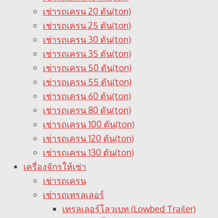
เช่ารถเครน 20 ตัน(ton)
เช่ารถเครน 25 ตัน(ton)
เช่ารถเครน 30 ตัน(ton)
เช่ารถเครน 35 ตัน(ton)
เช่ารถเครน 50 ตัน(ton)
เช่ารถเครน 55 ตัน(ton)
เช่ารถเครน 60 ตัน(ton)
เช่ารถเครน 80 ตัน(ton)
เช่ารถเครน 100 ตัน(ton)
เช่ารถเครน 120 ตัน(ton)
เช่ารถเครน 130 ตัน(ton)
เครื่องจักรให้เช่า
เช่ารถเครน
เช่ารถเทรลเลอร์
เทรลเลอร์โลวเบท (Lowbed Trailer)