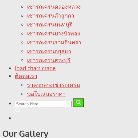
เช่ารถเครนคลองหลวง
เช่ารถเครนลำลูกกา
เช่ารถเครนนนทบุรี
เช่ารถเครนบางบัวทอง
เช่ารถเครนรามอินทรา
เช่ารถเครนอยุธยา
เช่ารถเครนสระบุรี
load chart crane
ติดต่อเรา
ราคากลางเช่ารถเครน
ขอใบเสนอราคา
Search
Here...
Search
Our Gallery