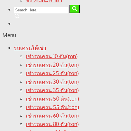
ขอใบเสนอราคา
Search
Here...
Search
Menu
รถเครนให้เช่า
เช่ารถเครน 10 ตัน(ton)
เช่ารถเครน 20 ตัน(ton)
เช่ารถเครน 25 ตัน(ton)
เช่ารถเครน 30 ตัน(ton)
เช่ารถเครน 35 ตัน(ton)
เช่ารถเครน 50 ตัน(ton)
เช่ารถเครน 55 ตัน(ton)
เช่ารถเครน 60 ตัน(ton)
เช่ารถเครน 80 ตัน(ton)