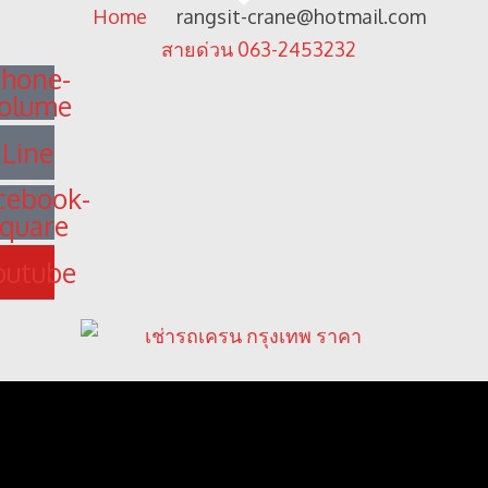
Home
rangsit-crane@hotmail.com
สายด่วน 063-2453232
hone-
olume
Line
cebook-
quare
outube