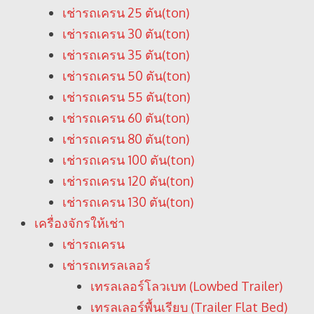
เช่ารถเครน 25 ตัน(ton)
เช่ารถเครน 30 ตัน(ton)
เช่ารถเครน 35 ตัน(ton)
เช่ารถเครน 50 ตัน(ton)
เช่ารถเครน 55 ตัน(ton)
เช่ารถเครน 60 ตัน(ton)
เช่ารถเครน 80 ตัน(ton)
เช่ารถเครน 100 ตัน(ton)
เช่ารถเครน 120 ตัน(ton)
เช่ารถเครน 130 ตัน(ton)
เครื่องจักรให้เช่า
เช่ารถเครน
เช่ารถเทรลเลอร์
เทรลเลอร์โลวเบท (Lowbed Trailer)
เทรลเลอร์พื้นเรียบ (Trailer Flat Bed)