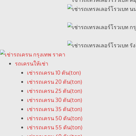
รถเครนให้เช่า
เช่ารถเครน 10 ตัน(ton)
เช่ารถเครน 20 ตัน(ton)
เช่ารถเครน 25 ตัน(ton)
เช่ารถเครน 30 ตัน(ton)
เช่ารถเครน 35 ตัน(ton)
เช่ารถเครน 50 ตัน(ton)
เช่ารถเครน 55 ตัน(ton)