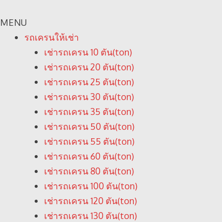
MENU
รถเครนให้เช่า
เช่ารถเครน 10 ตัน(ton)
เช่ารถเครน 20 ตัน(ton)
เช่ารถเครน 25 ตัน(ton)
เช่ารถเครน 30 ตัน(ton)
เช่ารถเครน 35 ตัน(ton)
เช่ารถเครน 50 ตัน(ton)
เช่ารถเครน 55 ตัน(ton)
เช่ารถเครน 60 ตัน(ton)
เช่ารถเครน 80 ตัน(ton)
เช่ารถเครน 100 ตัน(ton)
เช่ารถเครน 120 ตัน(ton)
เช่ารถเครน 130 ตัน(ton)