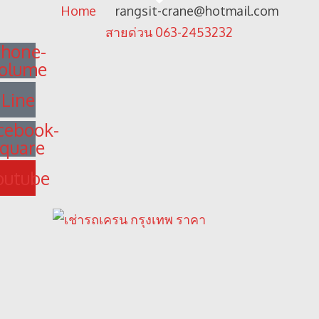
Home
rangsit-crane@hotmail.com
สายด่วน 063-2453232
hone-
olume
Line
cebook-
quare
outube