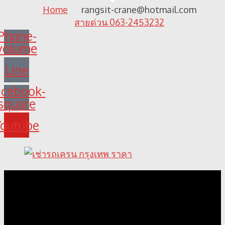
Home
rangsit-crane@hotmail.com
สายด่วน 063-2453232
Phone-
volume
Line
acebook-
square
Youtube