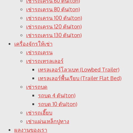
เช่ารถเครน 60 ตัน(ton)
เช่ารถเครน 80 ตัน(ton)
เช่ารถเครน 100 ตัน(ton)
เช่ารถเครน 120 ตัน(ton)
เช่ารถเครน 130 ตัน(ton)
เครื่องจักรให้เช่า
เช่ารถเครน
เช่ารถเทรลเลอร์
เทรลเลอร์โลวเบท (Lowbed Trailer)
เทรลเลอร์พื้นเรียบ (Trailer Flat Bed)
เช่ารถบด
รถบด 4 ตัน(ton)
รถบด 10 ตัน(ton)
เช่ารถเฮี๊ยบ
เช่าแผ่นเหล็กปูทาง
ผลงานของเรา