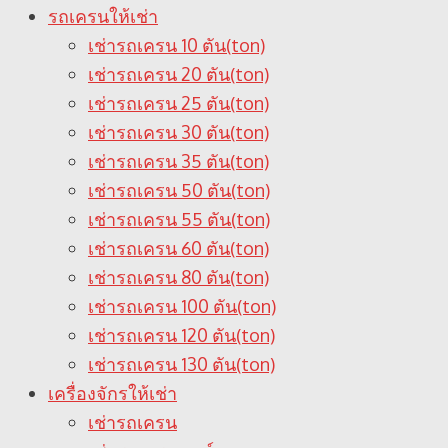
รถเครนให้เช่า
เช่ารถเครน 10 ตัน(ton)
เช่ารถเครน 20 ตัน(ton)
เช่ารถเครน 25 ตัน(ton)
เช่ารถเครน 30 ตัน(ton)
เช่ารถเครน 35 ตัน(ton)
เช่ารถเครน 50 ตัน(ton)
เช่ารถเครน 55 ตัน(ton)
เช่ารถเครน 60 ตัน(ton)
เช่ารถเครน 80 ตัน(ton)
เช่ารถเครน 100 ตัน(ton)
เช่ารถเครน 120 ตัน(ton)
เช่ารถเครน 130 ตัน(ton)
เครื่องจักรให้เช่า
เช่ารถเครน