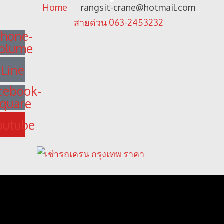
Home
rangsit-crane@hotmail.com
สายด่วน 063-2453232
hone-
olume
Line
cebook-
quare
outube