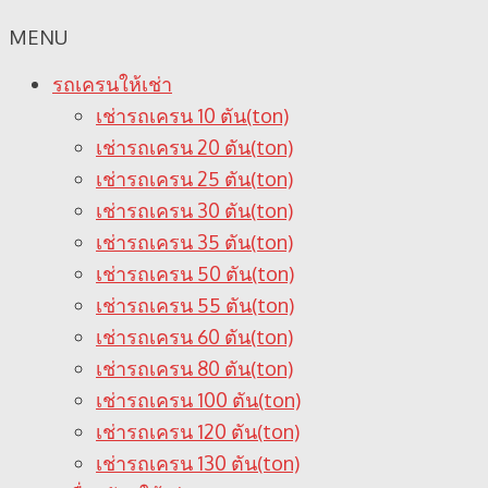
MENU
รถเครนให้เช่า
เช่ารถเครน 10 ตัน(ton)
เช่ารถเครน 20 ตัน(ton)
เช่ารถเครน 25 ตัน(ton)
เช่ารถเครน 30 ตัน(ton)
เช่ารถเครน 35 ตัน(ton)
เช่ารถเครน 50 ตัน(ton)
เช่ารถเครน 55 ตัน(ton)
เช่ารถเครน 60 ตัน(ton)
เช่ารถเครน 80 ตัน(ton)
เช่ารถเครน 100 ตัน(ton)
เช่ารถเครน 120 ตัน(ton)
เช่ารถเครน 130 ตัน(ton)