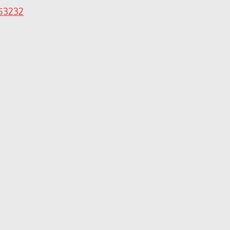
53232