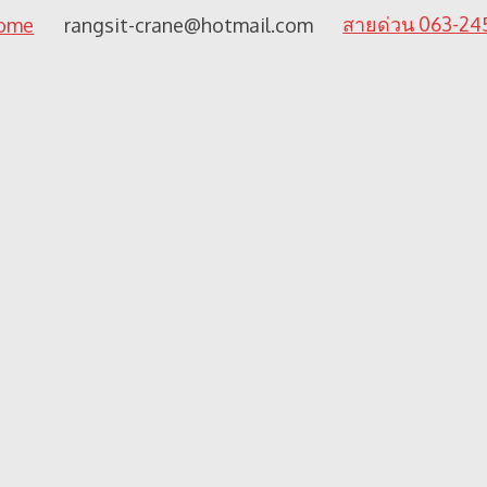
สายด่วน 063-24
ome
rangsit-crane@hotmail.com