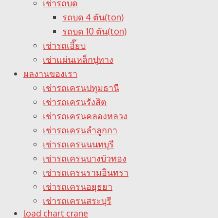
เช่ารถบด
รถบด 4 ตัน(ton)
รถบด 10 ตัน(ton)
เช่ารถเฮี๊ยบ
เช่าแผ่นเหล็กปูทาง
ผลงานของเรา
เช่ารถเครนปทุมธานี
เช่ารถเครนรังสิต
เช่ารถเครนคลองหลวง
เช่ารถเครนลำลูกกา
เช่ารถเครนนนทบุรี
เช่ารถเครนบางบัวทอง
เช่ารถเครนรามอินทรา
เช่ารถเครนอยุธยา
เช่ารถเครนสระบุรี
load chart crane