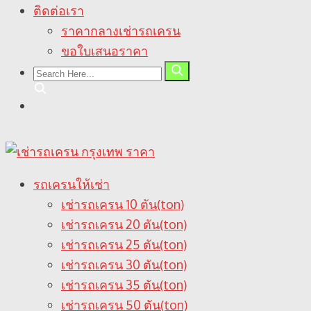
ติดต่อเรา
ราคากลางเช่ารถเครน
ขอใบเสนอราคา
Search
Here...
Search
รถเครนให้เช่า
เช่ารถเครน 10 ตัน(ton)
เช่ารถเครน 20 ตัน(ton)
เช่ารถเครน 25 ตัน(ton)
เช่ารถเครน 30 ตัน(ton)
เช่ารถเครน 35 ตัน(ton)
เช่ารถเครน 50 ตัน(ton)