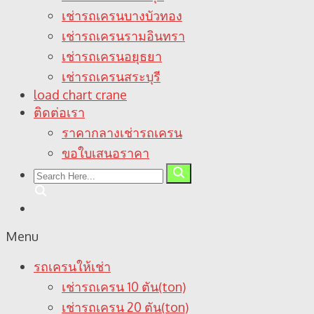
เช่ารถเครนบางบัวทอง
เช่ารถเครนรามอินทรา
เช่ารถเครนอยุธยา
เช่ารถเครนสระบุรี
load chart crane
ติดต่อเรา
ราคากลางเช่ารถเครน
ขอใบเสนอราคา
Search
Here...
Search
Menu
รถเครนให้เช่า
เช่ารถเครน 10 ตัน(ton)
เช่ารถเครน 20 ตัน(ton)