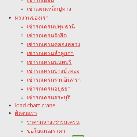
เช่าแผ่นเหล็กปูทาง
ผลงานของเรา
เช่ารถเครนปทุมธานี
เช่ารถเครนรังสิต
เช่ารถเครนคลองหลวง
เช่ารถเครนลำลูกกา
เช่ารถเครนนนทบุรี
เช่ารถเครนบางบัวทอง
เช่ารถเครนรามอินทรา
เช่ารถเครนอยุธยา
เช่ารถเครนสระบุรี
load chart crane
ติดต่อเรา
ราคากลางเช่ารถเครน
ขอใบเสนอราคา