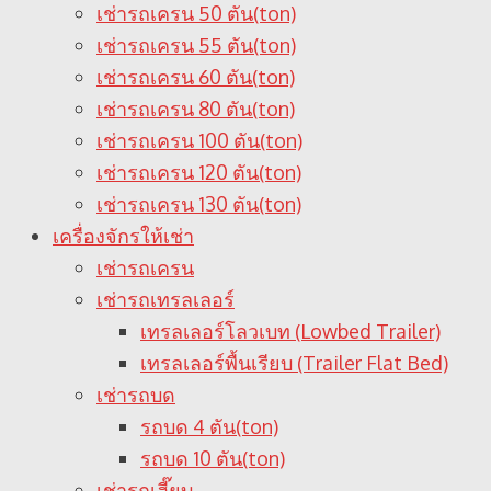
เช่ารถเครน 50 ตัน(ton)
เช่ารถเครน 55 ตัน(ton)
เช่ารถเครน 60 ตัน(ton)
เช่ารถเครน 80 ตัน(ton)
เช่ารถเครน 100 ตัน(ton)
เช่ารถเครน 120 ตัน(ton)
เช่ารถเครน 130 ตัน(ton)
เครื่องจักรให้เช่า
เช่ารถเครน
เช่ารถเทรลเลอร์
เทรลเลอร์โลวเบท (Lowbed Trailer)
เทรลเลอร์พื้นเรียบ (Trailer Flat Bed)
เช่ารถบด
รถบด 4 ตัน(ton)
รถบด 10 ตัน(ton)
เช่ารถเฮี๊ยบ