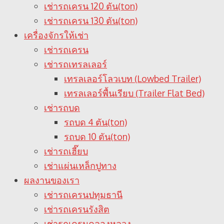
เช่ารถเครน 120 ตัน(ton)
เช่ารถเครน 130 ตัน(ton)
เครื่องจักรให้เช่า
เช่ารถเครน
เช่ารถเทรลเลอร์
เทรลเลอร์โลวเบท (Lowbed Trailer)
เทรลเลอร์พื้นเรียบ (Trailer Flat Bed)
เช่ารถบด
รถบด 4 ตัน(ton)
รถบด 10 ตัน(ton)
เช่ารถเฮี๊ยบ
เช่าแผ่นเหล็กปูทาง
ผลงานของเรา
เช่ารถเครนปทุมธานี
เช่ารถเครนรังสิต
เช่ารถเครนคลองหลวง