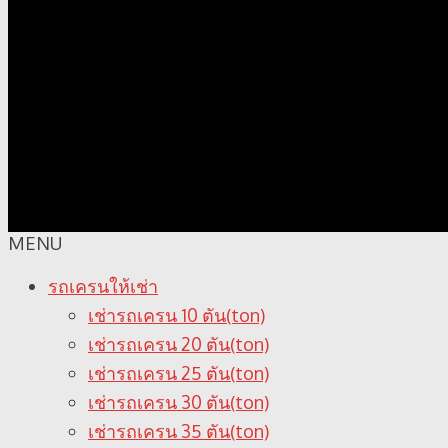
MENU
รถเครนให้เช่า
เช่ารถเครน 10 ตัน(ton)
เช่ารถเครน 20 ตัน(ton)
เช่ารถเครน 25 ตัน(ton)
เช่ารถเครน 30 ตัน(ton)
เช่ารถเครน 35 ตัน(ton)