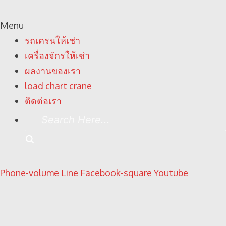
Menu
รถเครนให้เช่า
เครื่องจักรให้เช่า
ผลงานของเรา
load chart crane
ติดต่อเรา
Search
Here...
Search
Phone-volume
Line
Facebook-square
Youtube